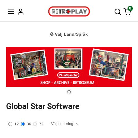
Tyska
0
Välj Land/Språk
Global Star Software
Välj sortering
12
36
72