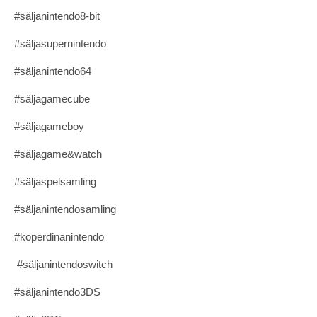
#säljanintendo8-bit
#säljasupernintendo
#säljanintendo64
#säljagamecube
#säljagameboy
#säljagame&watch
#säljaspelsamling
#säljanintendosamling
#koperdinanintendo
#säljanintendoswitch
#säljanintendo3DS