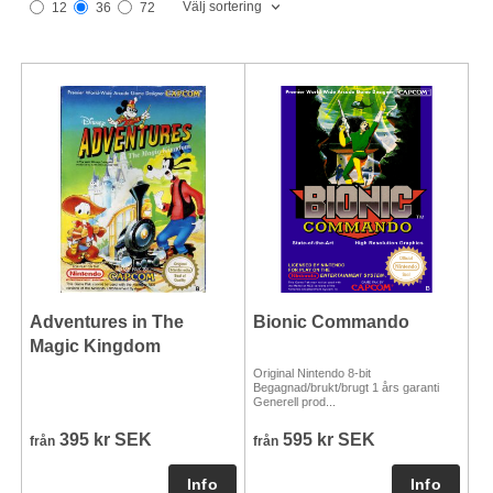
Välj sortering
12
36
72
Adventures in The
Bionic Commando
Magic Kingdom
Original Nintendo 8-bit
Begagnad/brukt/brugt 1 års garanti
Generell prod...
395 kr SEK
595 kr SEK
från
från