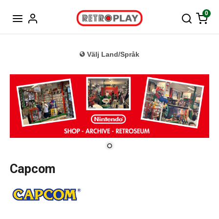
Tyska
0
Välj Land/Språk
Capcom