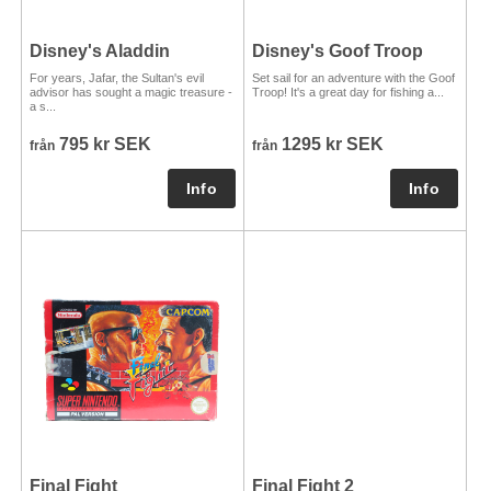
Disney's Aladdin
Disney's Goof Troop
For years, Jafar, the Sultan's evil
Set sail for an adventure with the Goof
advisor has sought a magic treasure -
Troop! It's a great day for fishing a...
a s...
795 kr SEK
1295 kr SEK
från
från
Final Fight
Final Fight 2