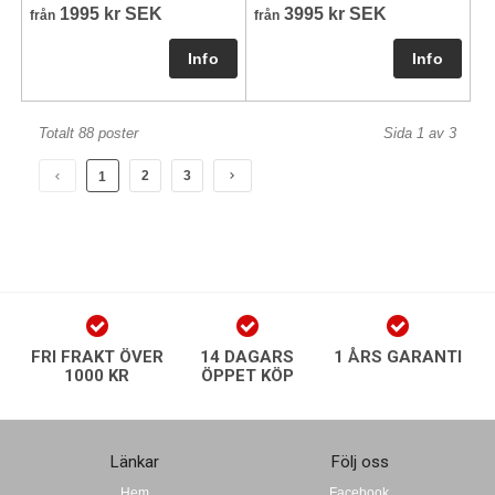
1995 kr SEK
3995 kr SEK
från
från
Totalt 88 poster
Sida 1 av 3
2
3
1
FRI FRAKT ÖVER
14 DAGARS
1 ÅRS GARANTI
1000 KR
ÖPPET KÖP
Länkar
Följ oss
Hem
Facebook