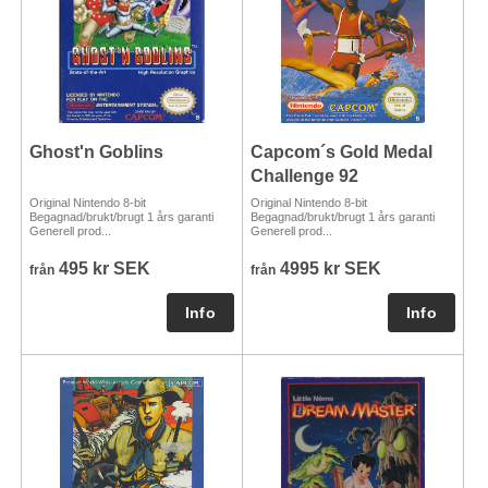
Ghost'n Goblins
Capcom´s Gold Medal
Challenge 92
Original Nintendo 8-bit
Original Nintendo 8-bit
Begagnad/brukt/brugt 1 års garanti
Begagnad/brukt/brugt 1 års garanti
Generell prod...
Generell prod...
495 kr SEK
4995 kr SEK
från
från