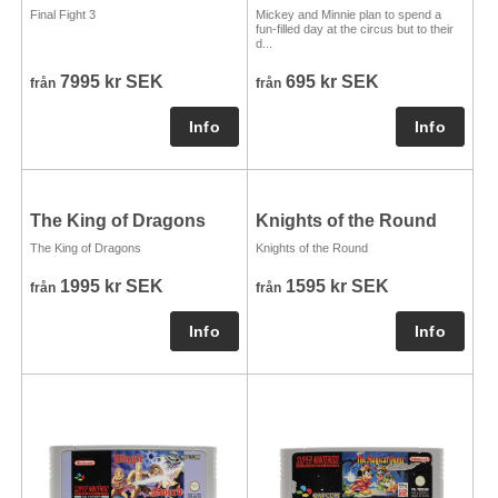
Final Fight 3
Mickey and Minnie plan to spend a
fun-filled day at the circus but to their
d...
7995 kr SEK
695 kr SEK
från
från
The King of Dragons
Knights of the Round
The King of Dragons
Knights of the Round
1995 kr SEK
1595 kr SEK
från
från