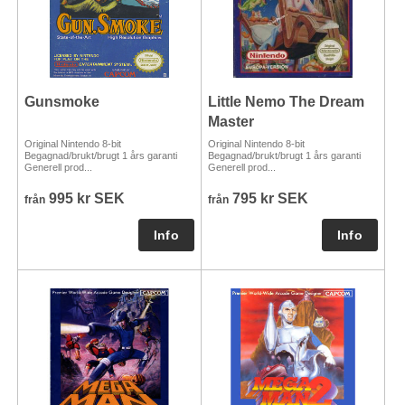
Gunsmoke
Little Nemo The Dream
Master
Original Nintendo 8-bit
Original Nintendo 8-bit
Begagnad/brukt/brugt 1 års garanti
Begagnad/brukt/brugt 1 års garanti
Generell prod...
Generell prod...
995 kr SEK
795 kr SEK
från
från