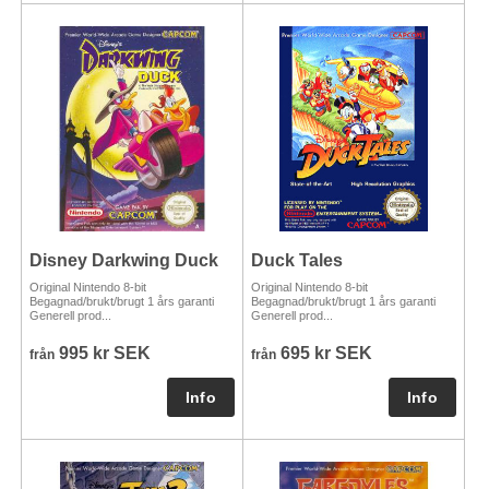
Disney Darkwing Duck
Duck Tales
Original Nintendo 8-bit
Original Nintendo 8-bit
Begagnad/brukt/brugt 1 års garanti
Begagnad/brukt/brugt 1 års garanti
Generell prod...
Generell prod...
995 kr SEK
695 kr SEK
från
från