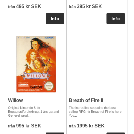
495 kr SEK
395 kr SEK
från
från
Willow
Breath of Fire II
Original Nintendo 8-bit
The incredible sequel to the best-
Begagnad/brukt/brugt 1 års garanti
selling RPG hit Breath of Fire is here!
Generell prod...
You...
995 kr SEK
1995 kr SEK
från
från