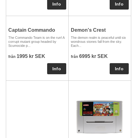
Captain Commando
Demon's Crest
The Commando Team is on the run! A
The demon realm is peaceful until six
corrupt mutant group headed by
wondrous stones fall from the sky.
Scumocide p...
Each...
1995 kr SEK
6995 kr SEK
från
från