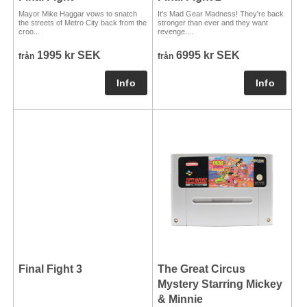
Mayor Mike Haggar vows to snatch
It's Mad Gear Madness! They're back
the streets of Metro City back from the
stronger than ever and they want
croo...
revenge....
1995 kr SEK
6995 kr SEK
från
från
Final Fight 3
The Great Circus
Mystery Starring Mickey
& Minnie