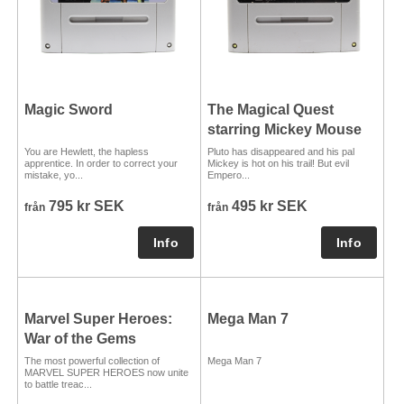
Magic Sword
The Magical Quest
starring Mickey Mouse
You are Hewlett, the hapless
Pluto has disappeared and his pal
apprentice. In order to correct your
Mickey is hot on his trail! But evil
mistake, yo...
Empero...
795 kr SEK
495 kr SEK
från
från
Marvel Super Heroes:
Mega Man 7
War of the Gems
The most powerful collection of
Mega Man 7
MARVEL SUPER HEROES now unite
to battle treac...