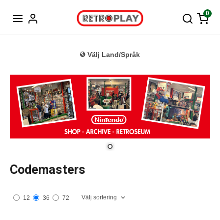
Tyska
0
Välj Land/Språk
Codemasters
Välj sortering
12
36
72