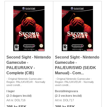
Second Sight - Nintendo
Second Sight - Nintendo
Gamecube -
Gamecube -
PAL/EUR/UKV -
PAL/EUR/SWD (SE/DK
Complete (CIB)
Manual) - Com...
- Original Nintendo Gamecube -
- Original Nintendo Gamecube -
Region: PAL/UKV/EUR - Normally
Region: PAL/UKV/EUR - Normally
used condit...
used condit...
I lager
Beställningsvara
(2-3 dagars lev.tid)
(2-3 veckors lev.tid)
Art nr. DOL716
Art nr. DOL717
295 kr SEK
295 kr SEK