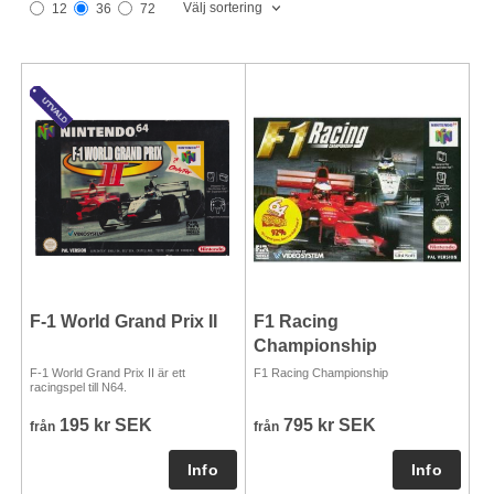
Välj sortering
12
36
72
F-1 World Grand Prix II
F1 Racing
Championship
F-1 World Grand Prix II är ett
F1 Racing Championship
racingspel till N64.
195 kr SEK
795 kr SEK
från
från