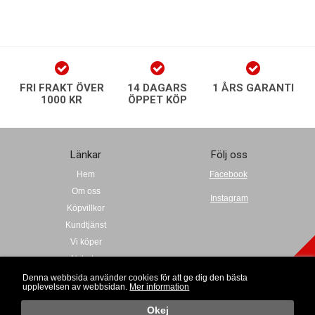
FRI FRAKT ÖVER
14 DAGARS
1 ÅRS GARANTI
1000 KR
ÖPPET KÖP
Länkar
Följ oss
Hem
Facebook
Om oss
Instagram
Köpvillkor
Kundtjänst
Vi köper
Nyheter
play Nyhetsbrev
Kalender
Denna webbsida använder cookies för att ge dig den bästa
upplevelsen av webbsidan.
Mer information
Okej
o