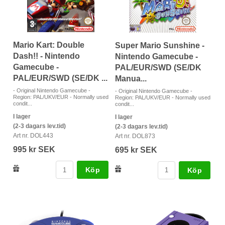
Mario Kart: Double
Super Mario Sunshine -
Dash!! - Nintendo
Nintendo Gamecube -
Gamecube -
PAL/EUR/SWD (SE/DK
PAL/EUR/SWD (SE/DK ...
Manua...
- Original Nintendo Gamecube -
- Original Nintendo Gamecube -
Region: PAL/UKV/EUR - Normally used
Region: PAL/UKV/EUR - Normally used
condit...
condit...
I lager
I lager
(2-3 dagars lev.tid)
(2-3 dagars lev.tid)
Art nr. DOL443
Art nr. DOL873
995 kr SEK
695 kr SEK
Köp
Köp