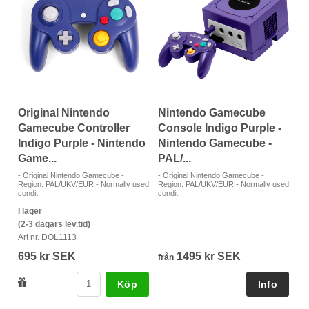
Original Nintendo
Nintendo Gamecube
Gamecube Controller
Console Indigo Purple -
Indigo Purple - Nintendo
Nintendo Gamecube -
Game...
PAL/...
- Original Nintendo Gamecube -
- Original Nintendo Gamecube -
Region: PAL/UKV/EUR - Normally used
Region: PAL/UKV/EUR - Normally used
condit...
condit...
I lager
(2-3 dagars lev.tid)
Art nr. DOL1113
695 kr SEK
1495 kr SEK
från
Köp