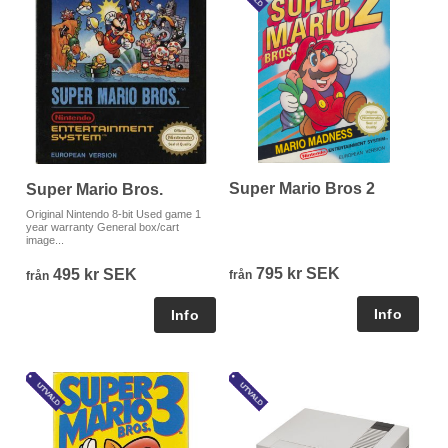
Super Mario Bros 2
Super Mario Bros.
Original Nintendo 8-bit Used game 1
year warranty General box/cart
image...
795 kr SEK
495 kr SEK
från
från