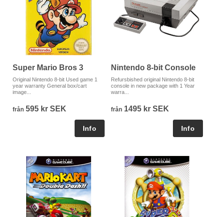
Nintendo 8-bit Console
Super Mario Bros 3
Refursbished original Nintendo 8-bit
Original Nintendo 8-bit Used game 1
console in new package with 1 Year
year warranty General box/cart
warra...
image...
1495 kr SEK
595 kr SEK
från
från