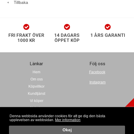
Tillbaka
FRI FRAKT ÖVER
14 DAGARS
1 ÅRS GARANTI
1000 KR
ÖPPET KÖP
Länkar
Följ oss
Hem
Facebook
Om oss
Instagram
Köpvillkor
Kundtjänst
Vi köper
Nyheter
play Nyhetsbrev
Kalender
Denna webbsida använder cookies för att ge dig den bästa
upplevelsen av webbsidan.
Mer information
Okej
o
Retr
Copyright © 2009-2020 Retrospel i Norden AB| E-post: info@retroplay.se