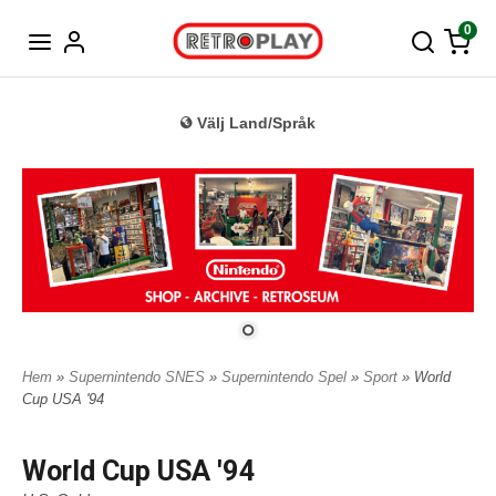
Tyska
0
Välj Land/Språk
Hem
»
Supernintendo SNES
»
Supernintendo Spel
»
Sport
» World
Cup USA '94
World Cup USA '94