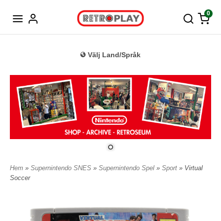
Tyska
0
Välj Land/Språk
Hem
»
Supernintendo SNES
»
Supernintendo Spel
»
Sport
» Virtual
Soccer