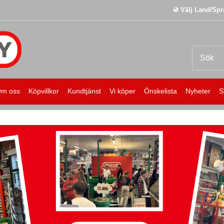
Välj Land/Spr
m oss
Köpvillkor
Kundtjänst
Vi köper
Önskelista
Nyheter
S