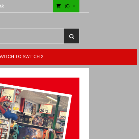
åk
(0)
WITCH TO SWITCH 2