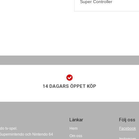
Super Controller
14 DAGARS ÖPPET KÖP
Länkar
Följ oss
do tv-spel.
Hem
Facebook
t, Supernintendo och Nintendo 64
Om oss