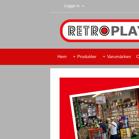
Logga in
Hem
Produkter
Varumärken
O
Retroplay Skurup