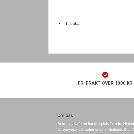
Tillbaka
FRI FRAKT ÖVER 1000 KR
Om oss
Retroplay.se är en handelsplats för retro Ninten
Vi renoverar och säljer original Nintendo 8-bi