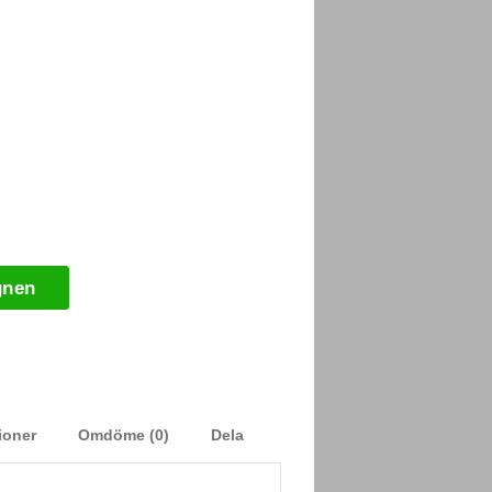
gnen
ioner
Omdöme (0)
Dela