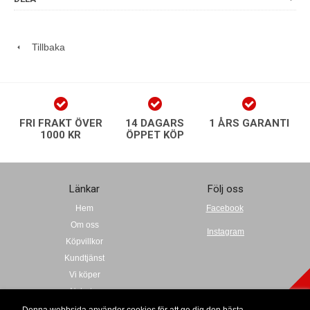
Tillbaka
FRI FRAKT ÖVER
14 DAGARS
1 ÅRS GARANTI
1000 KR
ÖPPET KÖP
Länkar
Följ oss
Hem
Facebook
Om oss
Instagram
Köpvillkor
Kundtjänst
Vi köper
Nyheter
Kalender
Denna webbsida använder cookies för att ge dig den bästa