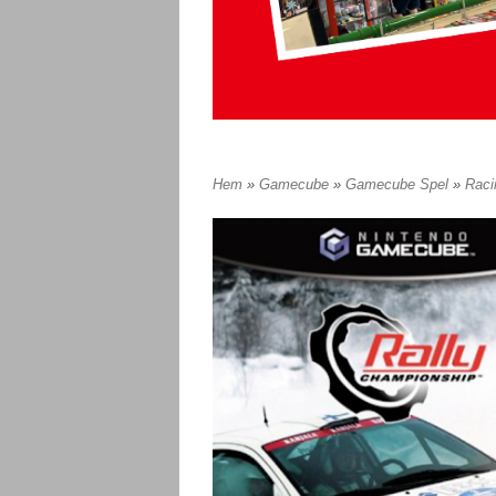
Hem
»
Gamecube
»
Gamecube Spel
»
Rac