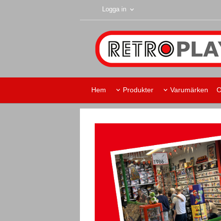
Logga in
Hem
Produkter
Varumärken
O
Retroplay Skurup