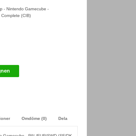
p - Nintendo Gamecube -
 Complete (CIB)
gnen
ioner
Omdöme (0)
Dela
ndo Gamecube - PAL/EUR/SWD (SE/DK