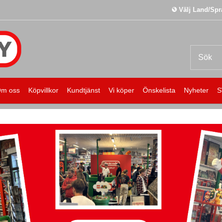
Välj Land/Spr
m oss
Köpvillkor
Kundtjänst
Vi köper
Önskelista
Nyheter
S