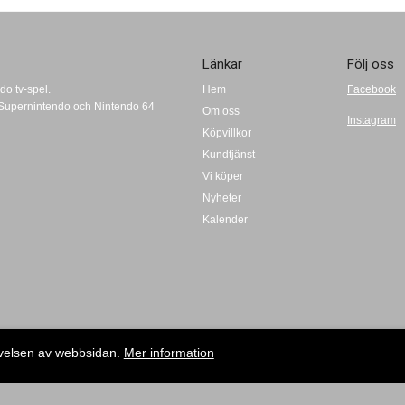
Länkar
Följ oss
do tv-spel.
Hem
Facebook
t, Supernintendo och Nintendo 64
Om oss
Instagram
Köpvillkor
Kundtjänst
Vi köper
Nyheter
Kalender
evelsen av webbsidan.
Mer information
Copyright © 2009-2020 Retrospel i Norden AB| E-post: info@retroplay.se