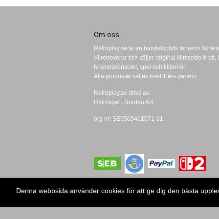
Om oss
Retroplay.se är en handelsplats för retro Ninten
Vi renoverar och säljer original Nintendo 8-bi
tv-spelskonsoler, spel och tillbehör.
Alla produkter säljes med 1 års garanti.
Retroplay.se drivs av:
Retrospel i Norden AB
org nr: SE5569461071-01
Denna webbsida använder cookies för att ge dig den bästa uppl