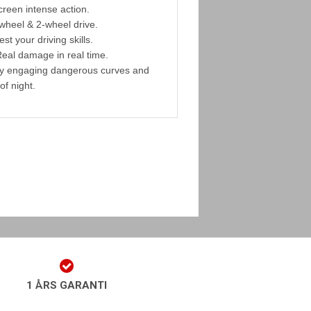
creen intense action.
 wheel & 2-wheel drive.
t your driving skills.
Real damage in real time.
by engaging dangerous curves and
of night.
1 ÅRS GARANTI