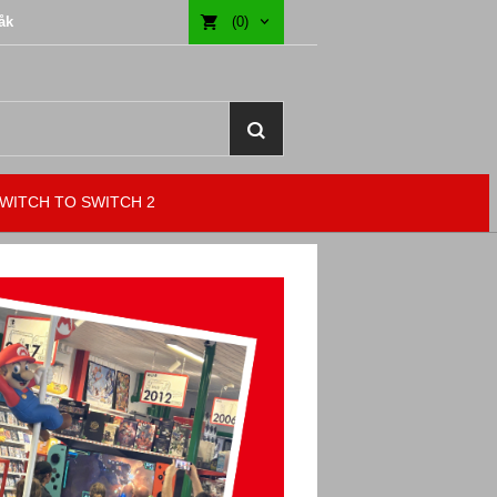
åk
(0)
WITCH TO SWITCH 2