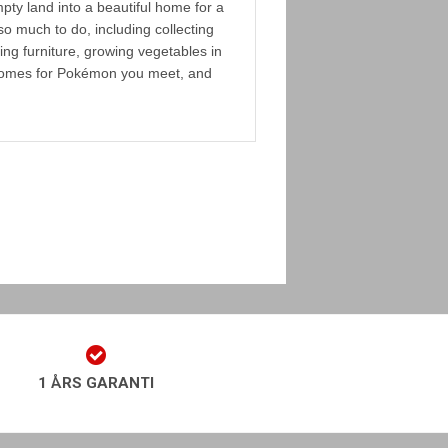
pty land into a beautiful home for a
o much to do, including collecting
ing furniture, growing vegetables in
g homes for Pokémon you meet, and
1 ÅRS GARANTI