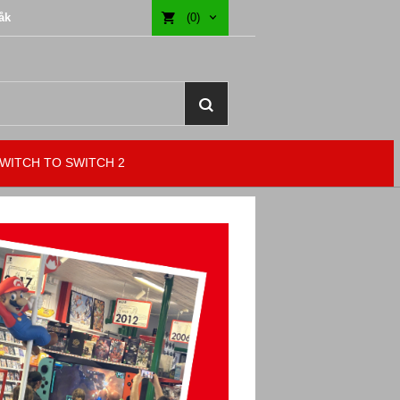
åk
(0)
WITCH TO SWITCH 2