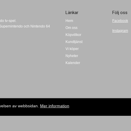
Länkar
Följ oss
do tv-spel.
Hem
Facebook
t, Supernintendo och Nintendo 64
Om oss
Instagram
Köpvillkor
Kundtjänst
Vi köper
Nyheter
Kalender
evelsen av webbsidan.
Mer information
Copyright © 2009-2020 Retrospel i Norden AB| E-post: info@retroplay.se
Anmäl dig till Retroplays Nyhetsbrev!