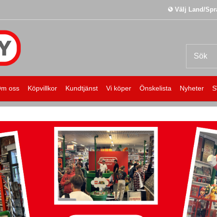
Välj Land/Spr
m oss
Köpvillkor
Kundtjänst
Vi köper
Önskelista
Nyheter
S