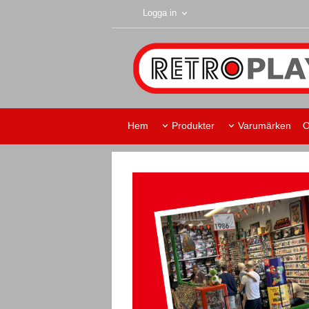
Logga in
Hem
Produkter
Varumärken
O
Retroplay Skurup