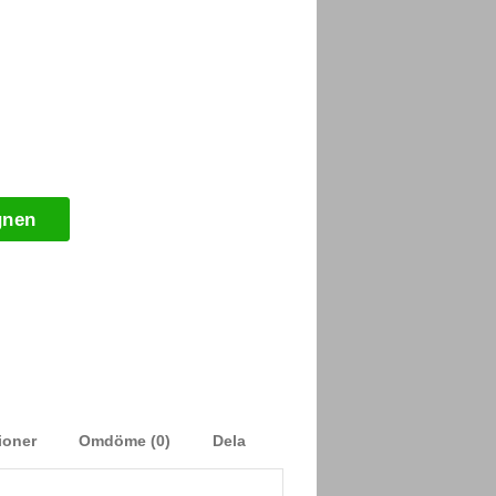
gnen
ioner
Omdöme (0)
Dela