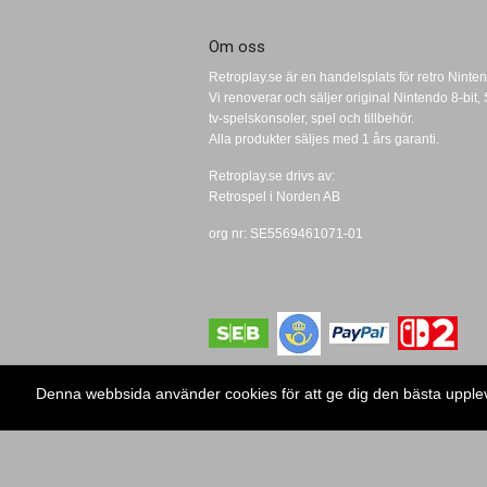
Om oss
Retroplay.se är en handelsplats för retro Ninten
Vi renoverar och säljer original Nintendo 8-bi
tv-spelskonsoler, spel och tillbehör.
Alla produkter säljes med 1 års garanti.
Retroplay.se drivs av:
Retrospel i Norden AB
org nr: SE5569461071-01
Denna webbsida använder cookies för att ge dig den bästa uppl