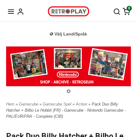
Tyska
0
Välj Land/Språk
Hem
»
Gamecube
»
Gamecube Spel
»
Action
» Pack Duo Billy
Hatcher + Bilbo Le Hobbit (FR) - Gamecube - Nintendo Gamecube -
PAL/EUR/FRA - Complete (CIB)
Pack Duo Billy Hatcher + Bilbo Le