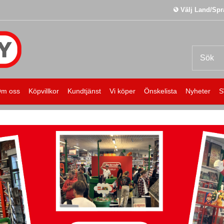
Välj Land/Spr
m oss
Köpvillkor
Kundtjänst
Vi köper
Önskelista
Nyheter
S