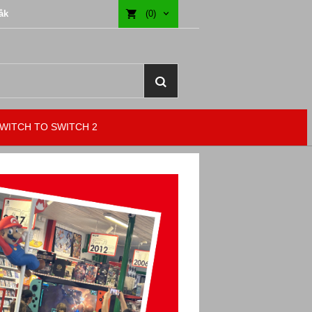
åk
(0)
WITCH TO SWITCH 2