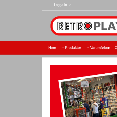
Logga in
Hem
Produkter
Varumärken
O
Retroplay Skurup