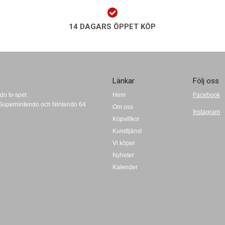
14 DAGARS ÖPPET KÖP
Länkar
Följ oss
do tv-spel.
Hem
Facebook
t, Supernintendo och Nintendo 64
Om oss
Instagram
Köpvillkor
Kundtjänst
Vi köper
Nyheter
Kalender