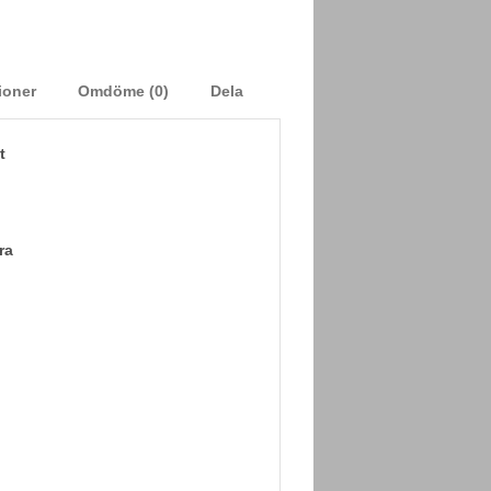
ioner
Omdöme (0)
Dela
t
ra