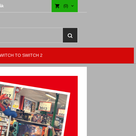
åk
(0)
WITCH TO SWITCH 2