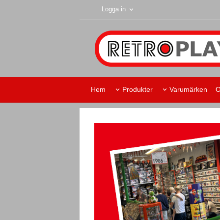
Logga in
Hem
Produkter
Varumärken
O
Retroplay Skurup