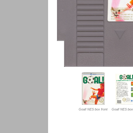
Goal! NES box front
Goal! NES box