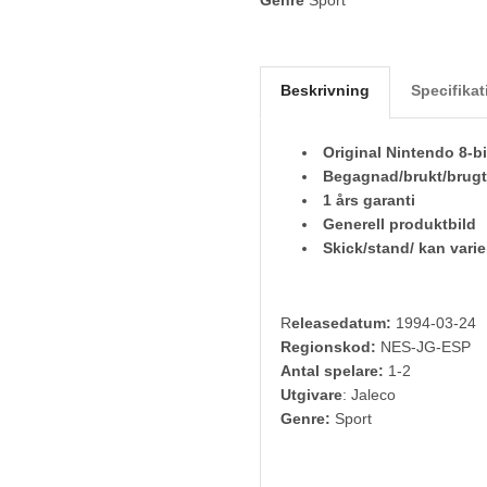
Beskrivning
Specifikat
Original Nintendo 8-bi
Begagnad/brukt/brugt
1 års garanti
Generell produktbild
Skick/stand/ kan varie
R
eleasedatum:
1994-03-24
Regionskod:
NES-JG-ESP
Antal spelare:
1-2
Utgivare
: Jaleco
Genre:
Sport