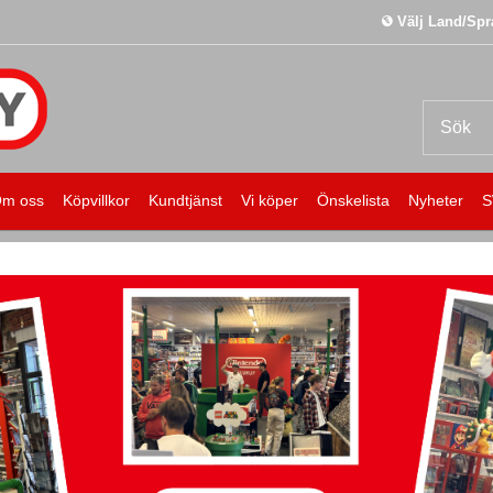
Välj Land/Spr
m oss
Köpvillkor
Kundtjänst
Vi köper
Önskelista
Nyheter
S