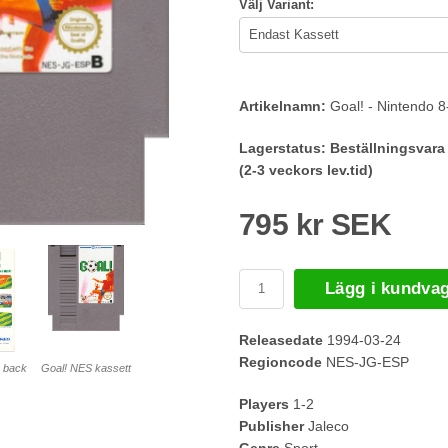
Välj Variant:
Artikelnamn:
Goal! - Nintendo 8
Lagerstatus:
Beställningsvara
(2-3 veckors lev.tid)
795 kr SEK
Lägg i kundva
Releasedate
1994-03-24
Regioncode
NES-JG-ESP
 back
Goal! NES kassett
Players
1-2
Publisher
Jaleco
Genre
Sport