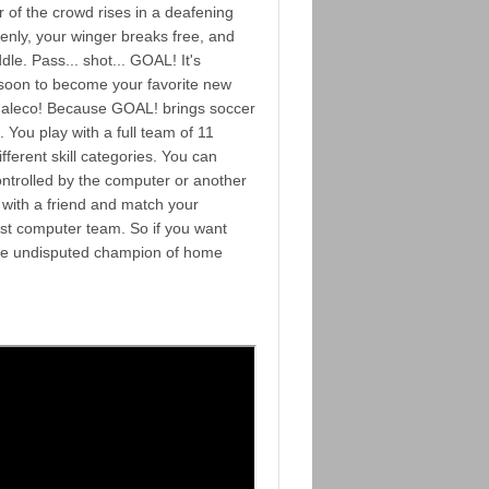
 of the crowd rises in a deafening
enly, your winger breaks free, and
le. Pass... shot... GOAL! It's
 soon to become your favorite new
Jaleco! Because GOAL! brings soccer
t. You play with a full team of 11
fferent skill categories. You can
ntrolled by the computer or another
with a friend and match your
est computer team. So if you want
o the undisputed champion of home