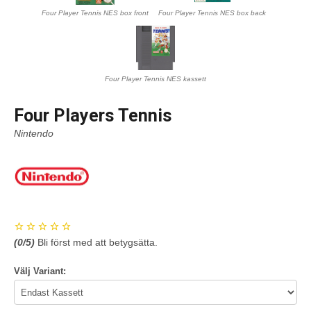
Four Player Tennis NES box front
Four Player Tennis NES box back
Four Player Tennis NES kassett
Four Players Tennis
Nintendo
(
0
/5)
Bli först med att betygsätta.
Välj Variant: