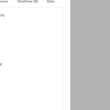
ioner
Omdöme (0)
Dela
64)
R