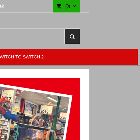
åk
(0)
WITCH TO SWITCH 2