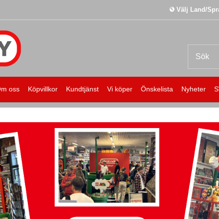
Välj Land/Spr
m oss
Köpvillkor
Kundtjänst
Vi köper
Önskelista
Nyheter
S