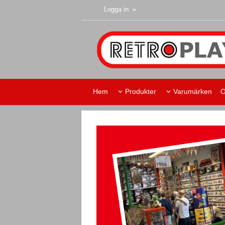
Logga in
Hem
Produkter
Varumärken
O
Retroplay Skurup