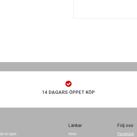
14 DAGARS ÖPPET KÖP
Länkar
Följ oss
do tv-spel.
Hem
Facebook