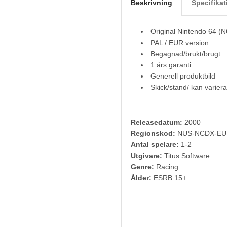
Beskrivning
Specifikat
Original Nintendo 64 (N
PAL / EUR version
Begagnad/brukt/brugt
1 års garanti
Generell produktbild
Skick/stand/ kan variera
Releasedatum:
2000
Regionskod:
NUS-NCDX-EU
Antal spelare:
1-2
Utgivare:
Titus Software
Genre:
Racing
Ålder:
ESRB 15+