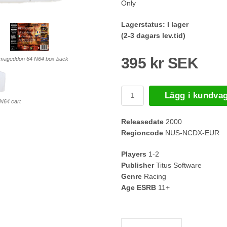
Only
Lagerstatus:
I lager
(2-3 dagars lev.tid)
395 kr SEK
mageddon 64 N64 box back
Lägg i kundva
N64 cart
Releasedate
2000
Regioncode
NUS-NCDX-EUR
Players
1-2
Publisher
Titus Software
Genre
Racing
Age ESRB
11+