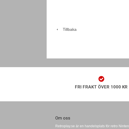
Tillbaka
FRI FRAKT ÖVER 1000 KR
Om oss
Retroplay.se är en handelsplats för retro Ninten