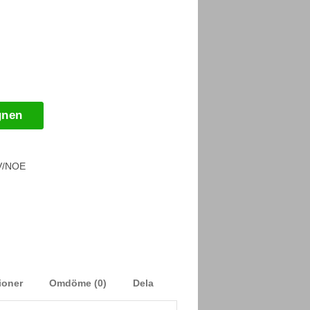
gnen
V/NOE
ioner
Omdöme (0)
Dela