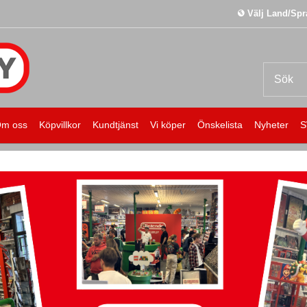
Välj Land/Spr
m oss
Köpvillkor
Kundtjänst
Vi köper
Önskelista
Nyheter
S