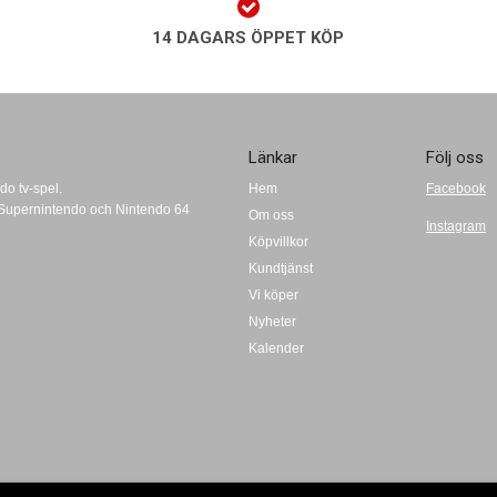
14 DAGARS ÖPPET KÖP
Länkar
Följ oss
do tv-spel.
Hem
Facebook
t, Supernintendo och Nintendo 64
Om oss
Instagram
Köpvillkor
Kundtjänst
Vi köper
Nyheter
Kalender