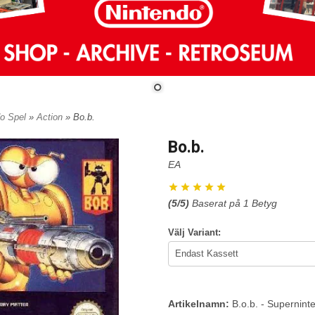
do Spel
»
Action
» Bo.b.
Bo.b.
EA
(
5
/5)
Baserat på
1
Betyg
Välj Variant:
Artikelnamn:
B.o.b. - Supernin