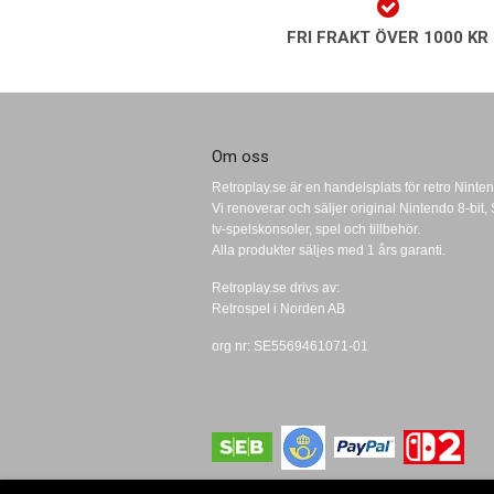
FRI FRAKT ÖVER 1000 KR
Om oss
Retroplay.se är en handelsplats för retro Ninten
Vi renoverar och säljer original Nintendo 8-bi
tv-spelskonsoler, spel och tillbehör.
Alla produkter säljes med 1 års garanti.
Retroplay.se drivs av:
Retrospel i Norden AB
org nr: SE5569461071-01