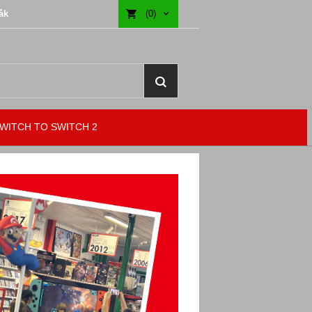
åk
(0)
WITCH TO SWITCH 2