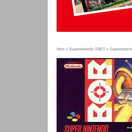
Hem
»
Supernintendo SNES
»
Superninten