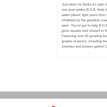
Just when he thinks it's safe t
star dust settles B.O.B. finds
water planet, light years from
inhabited by the gnarliest cre
seen. You've got to help B.O.B
goon squads and onward to th
Featuring over 45 grueling lev
grades of ammo, including fi
enemies and bosses galore! Li