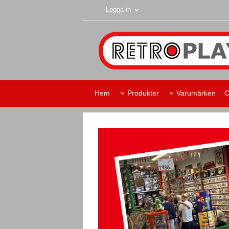
Logga in
Hem
Produkter
Varumärken
O
Retroplay Skurup