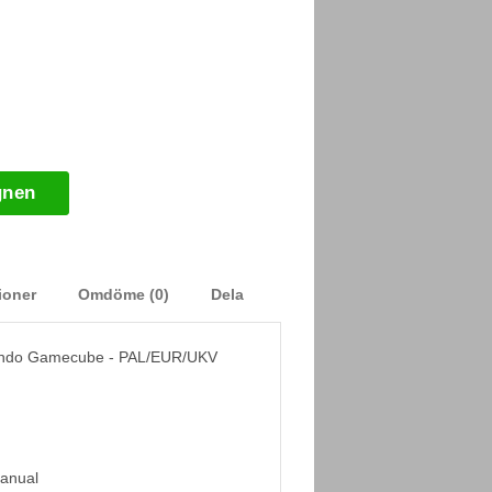
gnen
ioner
Omdöme (0)
Dela
tendo Gamecube - PAL/EUR/UKV
Manual