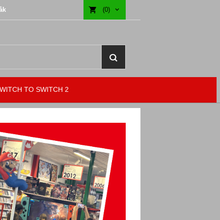
åk
(0)
WITCH TO SWITCH 2