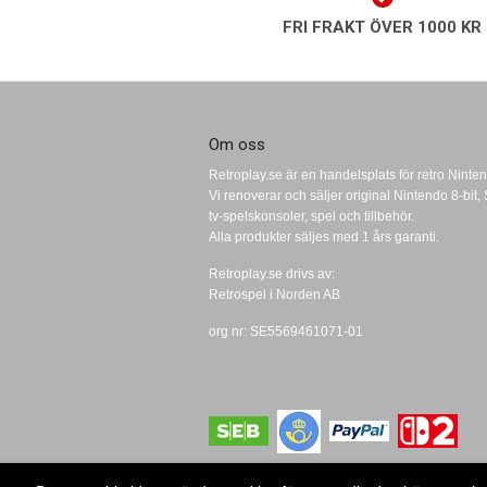
FRI FRAKT ÖVER 1000 KR
Om oss
Retroplay.se är en handelsplats för retro Ninten
Vi renoverar och säljer original Nintendo 8-bi
tv-spelskonsoler, spel och tillbehör.
Alla produkter säljes med 1 års garanti.
Retroplay.se drivs av:
Retrospel i Norden AB
org nr: SE5569461071-01