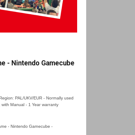
me - Nintendo Gamecube
 Region: PAL/UKV/EUR - Normally used
x with Manual - 1 Year warranty
ame - Nintendo Gamecube -