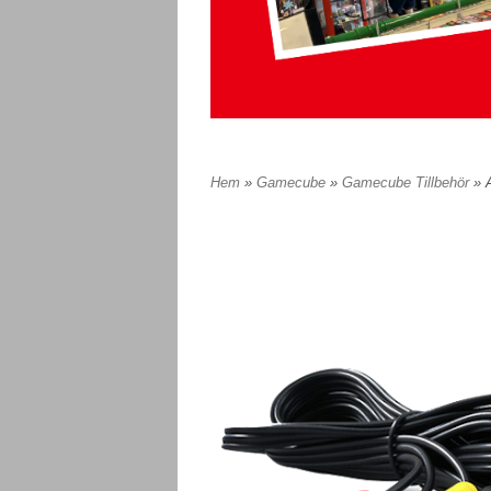
Hem
»
Gamecube
»
Gamecube Tillbehör
» 