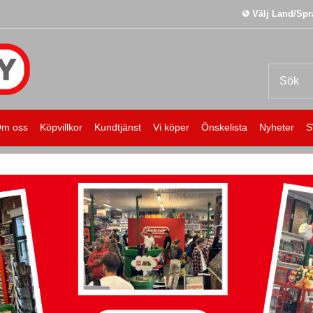
Välj Land/Spr
m oss
Köpvillkor
Kundtjänst
Vi köper
Önskelista
Nyheter
S