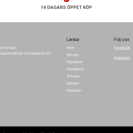
14 DAGARS ÖPPET KÖP
Länkar
Följ oss
do tv-spel.
Hem
Facebook
t, Supernintendo och Nintendo 64
Om oss
Instagram
Köpvillkor
Kundtjänst
Vi köper
Nyheter
Kalender