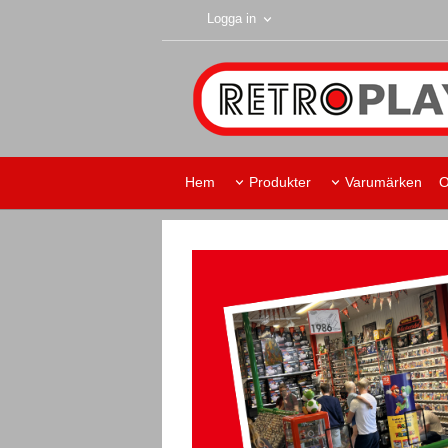
Logga in
Hem
Produkter
Varumärken
O
Retroplay Skurup