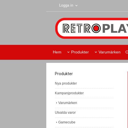
Logga in
Hem
Produkter
Varumärken
O
Retroplay Skurup
Produkter
Nya produkter
Kampanjprodukter
Varumärken
Utvalda varor
Gamecube