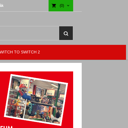
åk
(0)
WITCH TO SWITCH 2