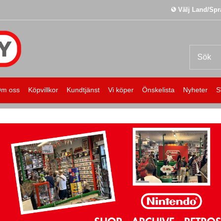
Välj Land/Spr
m oss
Köpvillkor
Kundtjänst
Vi köper
Önskelista
Nyheter
S